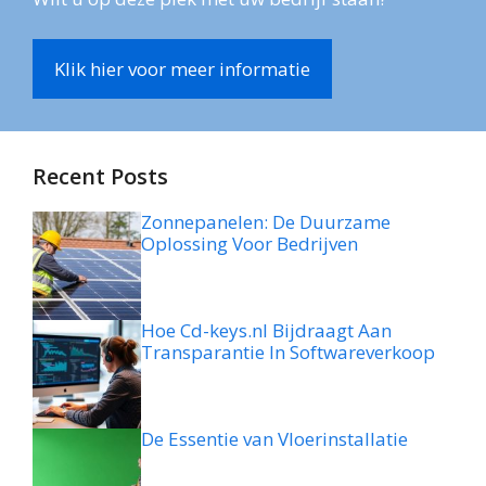
Klik hier voor meer informatie
Recent Posts
Zonnepanelen: De Duurzame
Oplossing Voor Bedrijven
Hoe Cd-keys.nl Bijdraagt Aan
Transparantie In Softwareverkoop
De Essentie van Vloerinstallatie