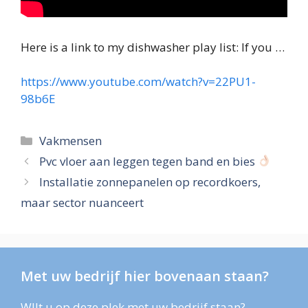
Here is a link to my dishwasher play list: If you …
https://www.youtube.com/watch?v=22PU1-
98b6E
Categories
Vakmensen
Pvc vloer aan leggen tegen band en bies
Installatie zonnepanelen op recordkoers,
maar sector nuanceert
Met uw bedrijf hier bovenaan staan?
WIlt u op deze plek met uw bedrijf staan?